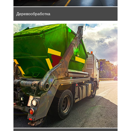
Деревообработка
Немецкая промышленность по
переработке отходов и вторсырья играет
центральную роль в рациональном
использовании ресурсов. Современные
технологии и строгие экологические
нормы способствуют эффективной
утилизации и переработке отходов,
укреплению циркулярной экономики и
снижению воздействия на окружающую
среду.