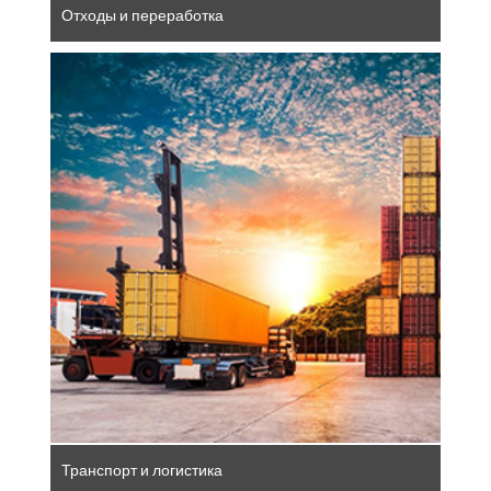
Отходы и переработка
Находясь в самом сердце ЕС, немецкая
транспортно-логистическая отрасль
является ключевым игроком в
европейской логистической сети.
Благодаря надежным грузовым
перевозкам, интеллектуальным системам
управления маршрутами и полностью
оцифрованным складам эта отрасль
формирует будущее глобальной
мобильности и снабжения.
Транспорт и логистика