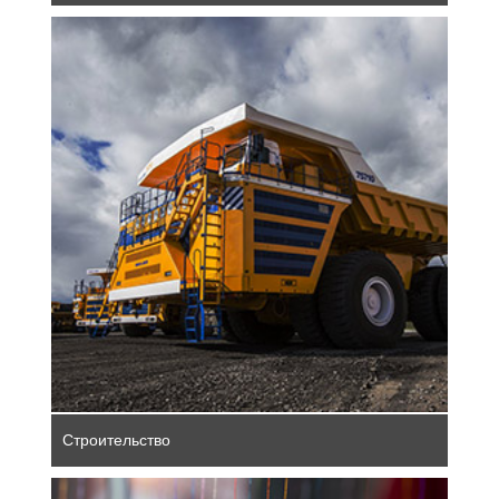
Немецкая строительная отрасль является
движущей силой прогресса. Немецкие
инженеры, архитекторы и инженеры-
механики проектируют устойчивую
инфраструктуру и современную
архитектуру по всему миру, используя
инновационные технологии. Их опыт и
знания задают стандарты в мировой
строительной отрасли.
Строительство