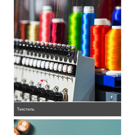
Текстильная промышленность Германии -
это выдающееся качество, инновации и
устойчивое развитие. Современные
технологии прядения и ткачества
позволяют производить
высококачественный текстиль.
Интеграция автоматизации и цифровых
процессов оптимизирует эффективность
и использование ресурсов.
Текстиль