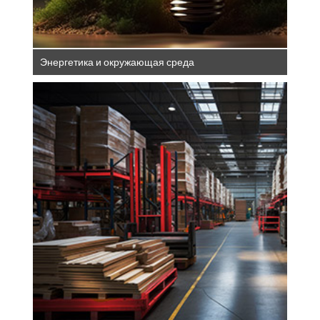
Энергетика и окружающая среда
Универсальный материал древесина
пользуется большим спросом, например,
в бумажно-целлюлозной,
деревообрабатывающей и лесопильной
промышленности. Древесина также
используется для производства энергии.
Наряду со стандартными станками для
обработки создаются и сложные машины.