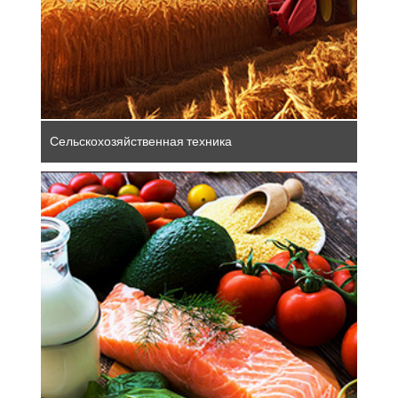
Сельскохозяйственная техника
Немецкая пищевая и упаковочная
промышленность впечатляет высоким
качеством и разнообразием. Она делает
ставку на экологически безопасное,
безвредное для животных и социально
ответственное развитие производства,
что является решающим фактором
конкурентоспособности.