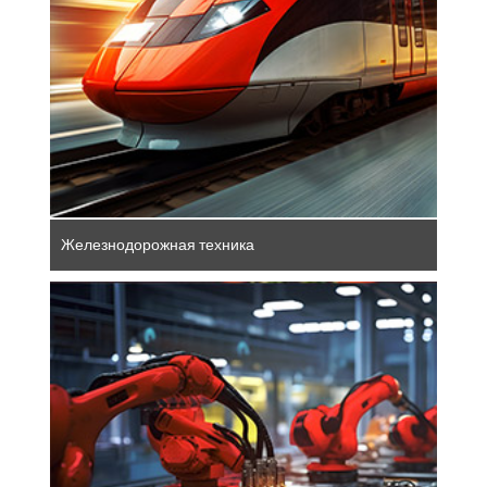
эффективному подвижному составу,
современным системам сигнализации и
интеллектуальным системам управления.
Железнодорожная техника
Немецкие производители машин и
оборудования считаются лидерами в
области инноваций. Их продукция
впечатляет высочайшим качеством,
передовыми технологиями и
индивидуальными решениями. Именно