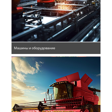
здесь формируется будущее
промышленности - эффективное и
перспективное.
Машины и оборудование
Немецкие сельскохозяйственные
технологии совершают революцию в
производстве продуктов питания.
Автоматизация, сетевое взаимодействие,
управление данными и электрификация
повышают эффективность работы в поле.
Умное земледелие стало повсеместным.