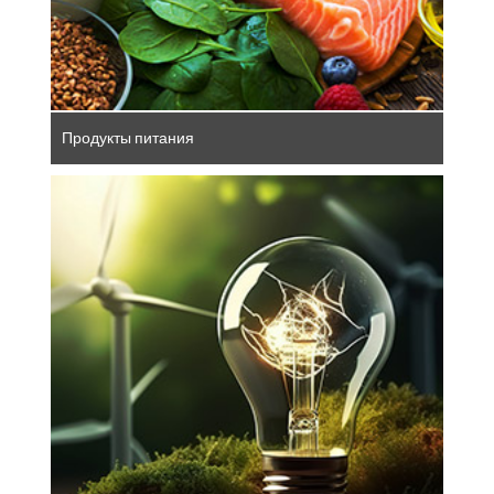
Продукты питания
Энергетический сектор Германии
изменчив. Трансформация и устойчивое
развитие определяют направление
развития отрасли. Наряду с
традиционными темами, такими как
энергобезопасность и энергоснабжение,
энергоэффективность зданий стала
неотъемлемым условием.